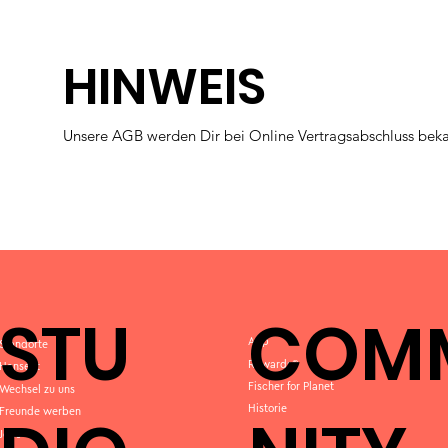
HINWEIS
Unsere AGB werden Dir bei Online Vertragsabschluss bek
STU
COM
App
Standorte
Rewards®
Hansefit
Fischer for Planet
Wechsel zu uns
Historie
Freunde werben
Jobs