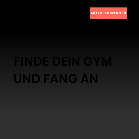
MITGLIED WERDEN
Let´s go
FINDE DEIN GYM
UND FANG AN