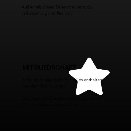
Außerhalb dieser Zeiten trainierst du
selbstständig und flexibel.
MITGLIEDSCHAFT
In deiner Mitgliedschaft ist alles enthalten,
was dein Studio bietet.
Du kannst alle Bereiche und Angebote vor
Ort ohne Zusatzkosten nutzen.