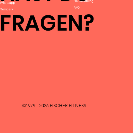
Hausordnung
Whatsapp
FAQ
Member+
FRAGEN?
©1979 - 2026 FISCHER FITNESS