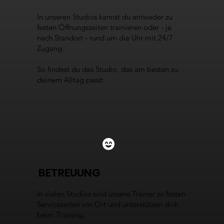
In unseren Studios kannst du entweder zu
festen Öffnungszeiten trainieren oder - je
nach Standort - rund um die Uhr mit 24/7
Zugang.
So findest du das Studio, das am besten zu
deinem Alltag passt.
BETREUUNG
In vielen Studios sind unsere Trainer zu festen
Servicezeiten vor Ort und unterstützen dich
beim Training.