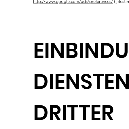
http://www.google.com/ads/preferences/
(„Besti
EINBIND
DIENSTEN
DRITTER