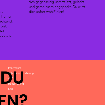
sich gegenseitig unterstützt, gelacht
und gemeinsam angepackt. Du wirst
lt,
dich sofort wohlfühlen!
 Trainer-
lichtend,
bist,
Club
für dich
 DU
Impressum
Datenschutzerklärung
AGB
Hausordnung
FAQ
EN?