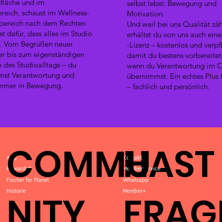
sfläche und im
selbst lebst: Bewegung und
reich, schaust im Wellness-
Motivation.
bereich nach dem Rechten
Und weil bei uns Qualität zäh
t dafür, dass alles im Studio
erhältst du von uns auch eine
t. Vom Begrüßen neuer
-Lizenz – kostenlos und verpf
er bis zum eigenständigen
damit du bestens vorbereitet 
des Studioalltags – du
wenn du Verantwortung im 
mst Verantwortung und
übernimmst. Ein echtes Plus 
immer in Bewegung.
– fachlich und persönlich.
COMMU
HAST
App
Kontakt
Rewards®
Memberservice
Fischer for Planet
Whatsapp
Historie
Member+
NITY
FRAG