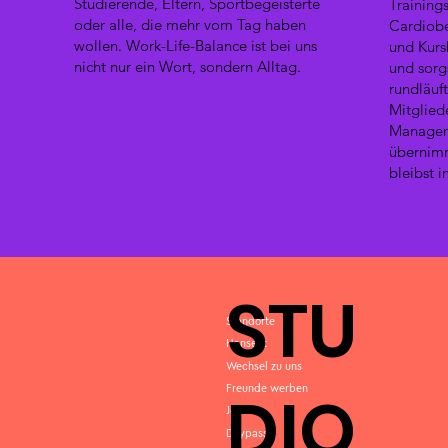
Studierende, Eltern, Sportbegeisterte
Training
oder alle, die mehr vom Tag haben
Cardiobe
wollen. Work-Life-Balance ist bei uns
und Kurs
nicht nur ein Wort, sondern Alltag.
und sorgs
rundläuf
Mitglied
Managen 
übernim
bleibst 
STU
Standorte
Hansefit
Wechsel zu uns
Freunde werben
DIO
Jobs
Daypass