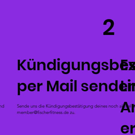
2
Kündigungsbes
E
per Mail senden
Li
A
nd
Sende uns die Kündigungsbestätigung deines noch aktuellen
member@fischerfitness.de
zu.
e