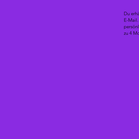
Du erhä
E-Mail.
persön
zu 4 Mo