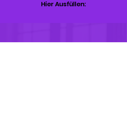
Hier Ausfüllen:
Vorname
*
Nachname
*
Email
*