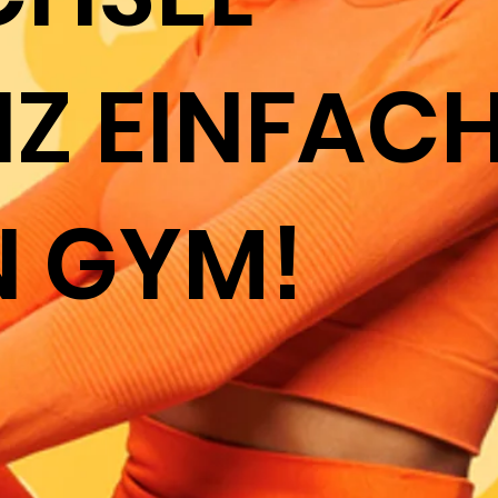
Z EINFAC
N GYM!