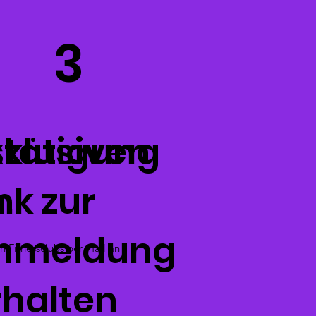
3
tätigung
xklusiven
.
nk zur
nmeldung
 Fitnessclubs per mail an
rhalten